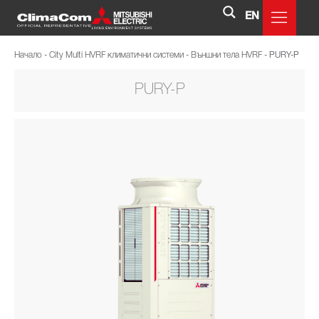
EN
Начало
-
City Multi HVRF климатични системи
-
Външни тела HVRF
-
PURY-P
PURY-P