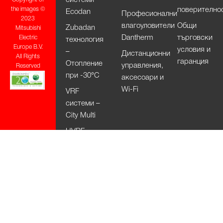
поверително
the images ©
Ecodan
Професионални
2023
влагоуловители
Общи
Zubadan
Mitsubishi
Dantherm
търговски
Electric
технология
Europe B.V.
условия и
–
Дистанционни
All Rights
гаранция
Отопление
управления,
Reserved
при -30°С
аксесоари и
Wi-Fi
VRF
системи –
City Multi
HVRF
системи –
City Multi
Вентилационни
системи
Lossnay
Изсушители
за ръце Jet