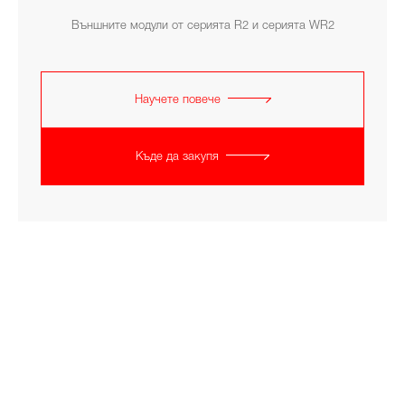
Външните модули от серията R2 и серията WR2
Научете повече
Къде да закупя